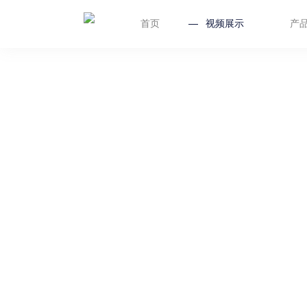
首页
视频展示
产