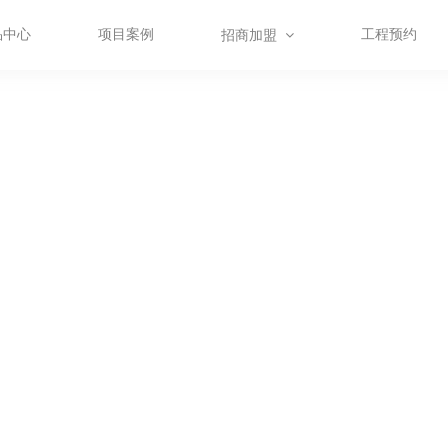
品中心
项目案例
工程预约
招商加盟