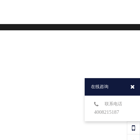
在线咨询
联系电话
4008215187