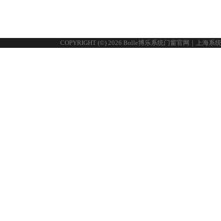
COPYRIGHT (©) 2026 Bolle博乐系统门窗官网｜上